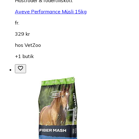
Hästfoder & fodertillskott
Aveve Performance Müsli 15kg
fr.
329 kr
hos
VetZoo
+1 butik