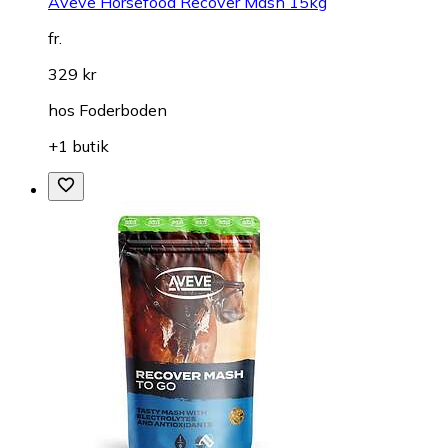
Aveve Horsefood Recover Mash 15kg
fr.
329 kr
hos
Foderboden
+1 butik