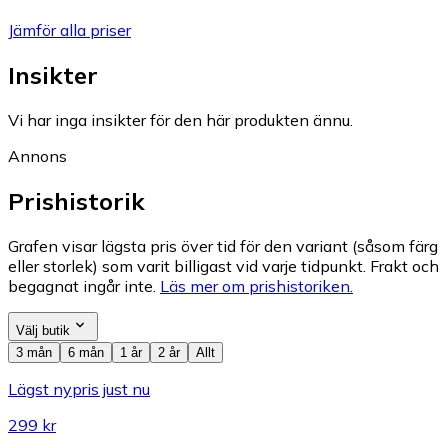
Jämför alla priser
Insikter
Vi har inga insikter för den här produkten ännu.
Annons
Prishistorik
Grafen visar lägsta pris över tid för den variant (såsom färg
eller storlek) som varit billigast vid varje tidpunkt. Frakt och
begagnat ingår inte.
Läs mer om prishistoriken.
Välj butik
3 mån
6 mån
1 år
2 år
Allt
Lägst nypris just nu
299 kr