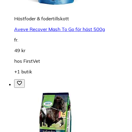
Hästfoder & fodertillskott
Aveve Recover Mash To Go för häst 500g
fr.
49 kr
hos
FirstVet
+1 butik