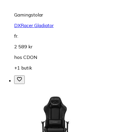
Gamingstolar
DXRacer Gladiator
fr.
2 589 kr
hos
CDON
+1 butik