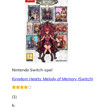
Nintendo Switch-spel
Kingdom Hearts: Melody of Memory (Switch)
(
1
)
fr.