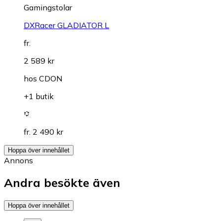
Gamingstolar
DXRacer GLADIATOR L
fr.
2 589 kr
hos
CDON
+1 butik
fr. 2 490 kr
Hoppa över innehållet
Annons
Andra besökte även
Hoppa över innehållet