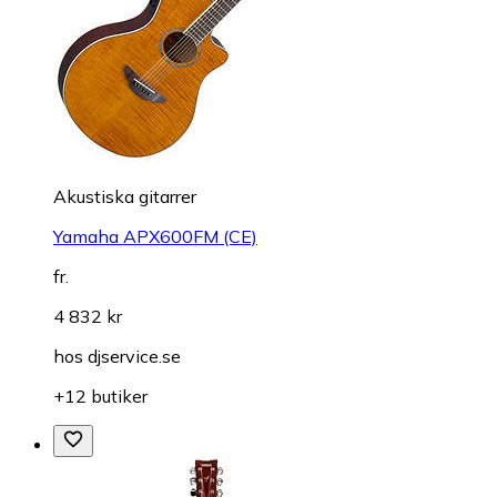
Akustiska gitarrer
Yamaha APX600FM (CE)
fr.
4 832 kr
hos
djservice.se
+12 butiker