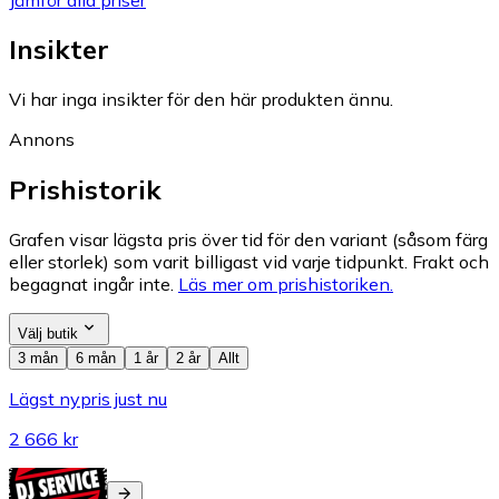
Insikter
Vi har inga insikter för den här produkten ännu.
Annons
Prishistorik
Grafen visar lägsta pris över tid för den variant (såsom färg
eller storlek) som varit billigast vid varje tidpunkt. Frakt och
begagnat ingår inte.
Läs mer om prishistoriken.
Välj butik
3 mån
6 mån
1 år
2 år
Allt
Lägst nypris just nu
2 666 kr