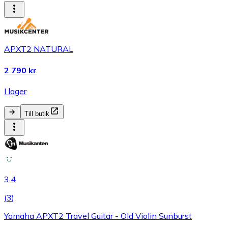
APXT2 NATURAL
2 790 kr
I lager
Till butik
3.4
(
3
)
Yamaha APXT2 Travel Guitar - Old Violin Sunburst