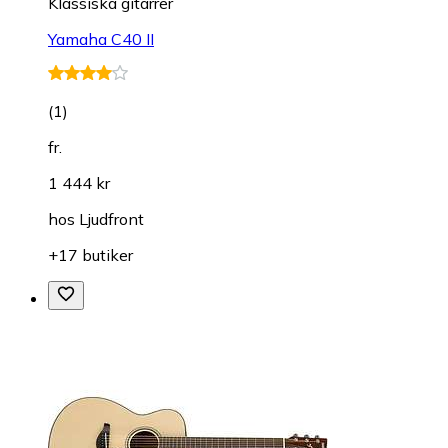
Klas­sis­ka gi­tar­rer
Yamaha C40 II
(
1
)
fr.
1 444 kr
hos
Ljudfront
+17 butiker