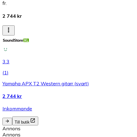
fr.
2 744 kr
3.3
(
1
)
Yamaha APX T2 Western gitarr (svart)
2 744 kr
Inkommande
Till butik
Annons
Annons