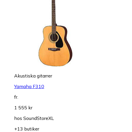
Akustiska gitarrer
Yamaha F310
fr.
1 555 kr
hos
SoundStoreXL
+13 butiker