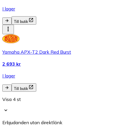
I lager
Till butik
Yamaha APX-T2 Dark Red Burst
2 693 kr
I lager
Till butik
Visa 4 st
Erbjudanden utan direktlänk