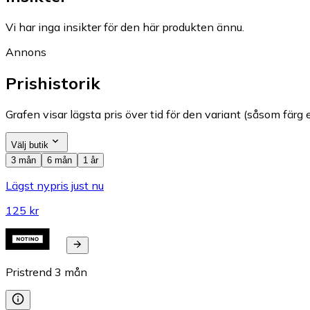
Vi har inga insikter för den här produkten ännu.
Annons
Prishistorik
Grafen visar lägsta pris över tid för den variant (såsom färg e
Välj butik
3 mån
6 mån
1 år
Lägst nypris just nu
125 kr
Pristrend
3
mån