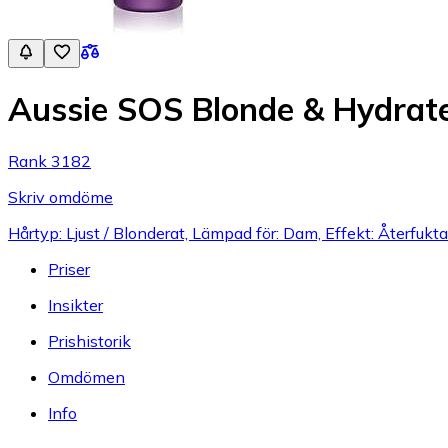
Aussie SOS Blonde & Hydrat
Rank 3182
Skriv omdöme
Hårtyp: Ljust / Blonderat, Lämpad för: Dam, Effekt: Återfuk
Priser
Insikter
Prishistorik
Omdömen
Info