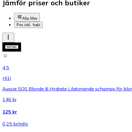
Jämför priser och butiker
Alla filter
Pris inkl. frakt
4.5
(
41
)
Aussie SOS Blonde & Hydrate Lilatonande schampo för blon
146 kr
125 kr
0,25 kr/ml/g