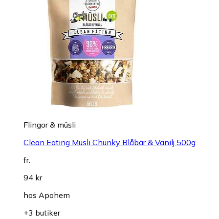
Flingor & müsli
Clean Eating Müsli Chunky Blåbär & Vanilj 500g
fr.
94 kr
hos
Apohem
+3 butiker