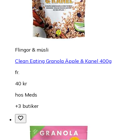
Flingor & müsli
Clean Eating Granola Äpple & Kanel 400g
fr.
40 kr
hos
Meds
+3 butiker