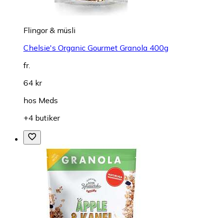
Flingor & müsli
Chelsie's Organic Gourmet Granola 400g
fr.
64 kr
hos
Meds
+4 butiker