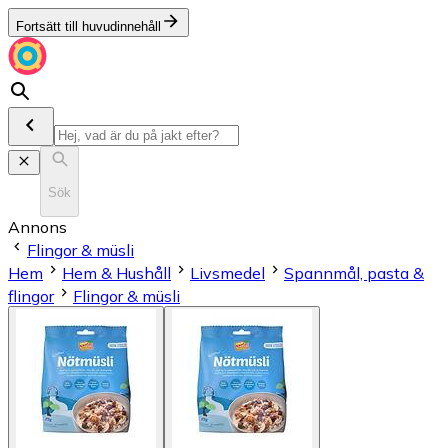
Fortsätt till huvudinnehåll
Sök
Annons
Flingor & müsli
Hem
Hem & Hushåll
Livsmedel
Spannmål, pasta &
flingor
Flingor & müsli