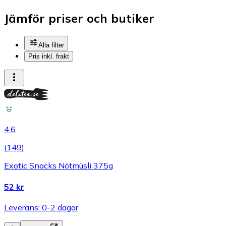
Jämför priser och butiker
Alla filter
Pris inkl. frakt
4.6
(
149
)
Exotic Snacks Nötmüsli 375g
52 kr
Leverans: 0-2 dagar