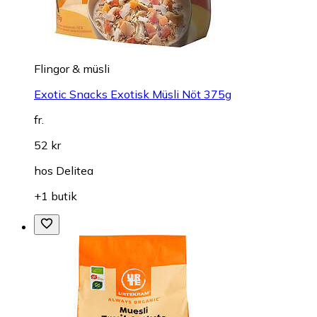
Flingor & müsli
Exotic Snacks Exotisk Müsli Nöt 375g
fr.
52 kr
hos
Delitea
+1 butik