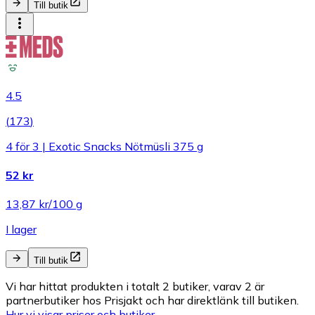
Till butik
4.5
(
173
)
4 för 3 | Exotic Snacks Nötmüsli 375 g
52 kr
13,87 kr/100 g
I lager
Till butik
Vi har hittat produkten i totalt 2 butiker, varav 2 är
partnerbutiker hos Prisjakt och har direktlänk till butiken.
Hur vi visar priser och butiker.