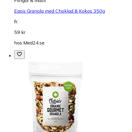
Flingor & müsli
Easis Granola med Choklad & Kokos 350g
fr.
59 kr
hos
Med24.se