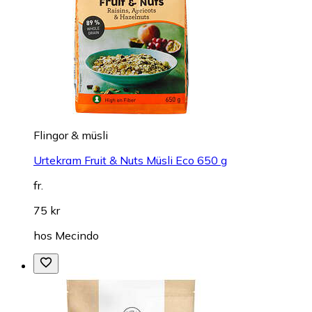
Flingor & müsli
Urtekram Fruit & Nuts Müsli Eco 650 g
fr.
75 kr
hos
Mecindo