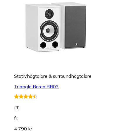
Stativhögtalare & surroundhögtalare
Triangle Borea BR03
(
3
)
fr.
4 790 kr