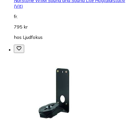
NorStone WiiM Sound and Sound Lite Högtalarstativ
(Vit)
fr.
795 kr
hos
Ljudfokus