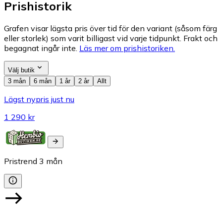
Prishistorik
Grafen visar lägsta pris över tid för den variant (såsom färg
eller storlek) som varit billigast vid varje tidpunkt. Frakt och
begagnat ingår inte.
Läs mer om prishistoriken.
Välj butik
3 mån
6 mån
1 år
2 år
Allt
Lägst nypris just nu
1 290 kr
Pristrend
3
mån