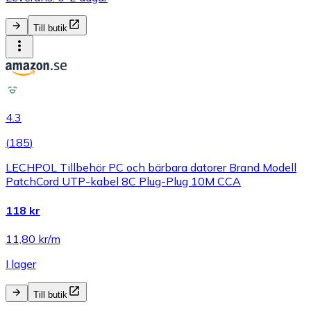
Till butik
4.3
(
185
)
LECHPOL Tillbehör PC och bärbara datorer Brand Modell
PatchCord UTP-kabel 8C Plug-Plug 10M CCA
118 kr
11,80 kr/m
I lager
Till butik