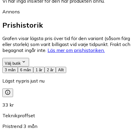
Vi har inga insikter för den här produkten ännu.
Annons
Prishistorik
Grafen visar lägsta pris över tid för den variant (såsom färg
eller storlek) som varit billigast vid varje tidpunkt. Frakt och
begagnat ingår inte.
Läs mer om prishistoriken.
Välj butik
3 mån
6 mån
1 år
2 år
Allt
Lägst nypris just nu
33 kr
Teknikproffset
Pristrend
3
mån