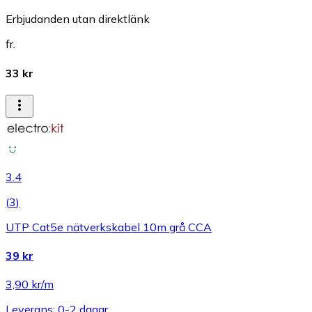
Erbjudanden utan direktlänk
fr.
33 kr
3.4
(
3
)
UTP Cat5e nätverkskabel 10m grå CCA
39 kr
3,90 kr/m
Leverans: 0-2 dagar