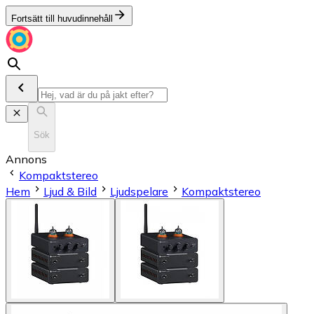
Fortsätt till huvudinnehåll
Sök
Annons
Kompaktstereo
Hem
Ljud & Bild
Ljudspelare
Kompaktstereo