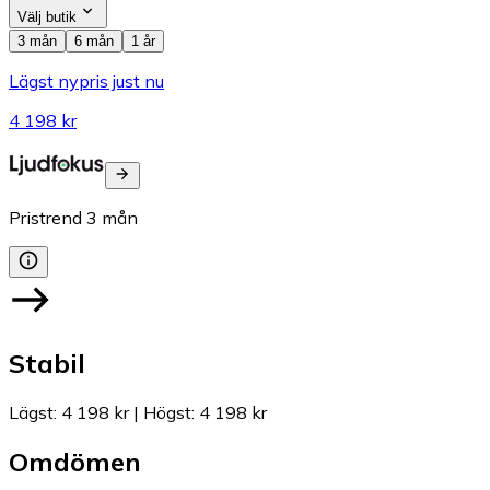
Välj butik
3 mån
6 mån
1 år
Lägst nypris just nu
4 198 kr
Pristrend
3
mån
Stabil
Lägst
:
4 198 kr
|
Högst
:
4 198 kr
Omdömen