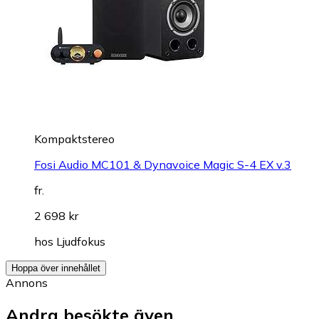
Kompaktstereo
Fosi Audio MC101 & Dynavoice Magic S-4 EX v.3
fr.
2 698 kr
hos
Ljudfokus
Hoppa över innehållet
Annons
Andra besökte även