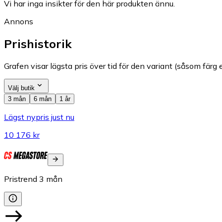
Vi har inga insikter för den här produkten ännu.
Annons
Prishistorik
Grafen visar lägsta pris över tid för den variant (såsom färg e
Välj butik
3 mån
6 mån
1 år
Lägst nypris just nu
10 176 kr
Pristrend
3
mån