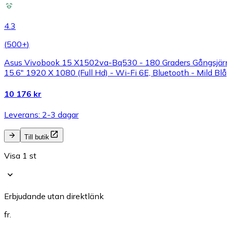
4.3
(
500+
)
Asus Vivobook 15 X1502va-Bq530 - 180 Graders Gångsjärnsk
15.6" 1920 X 1080 (Full Hd) - Wi-Fi 6E, Bluetooth - Mild Blå
10 176 kr
Leverans: 2-3 dagar
Till butik
Visa 1 st
Erbjudande utan direktlänk
fr.