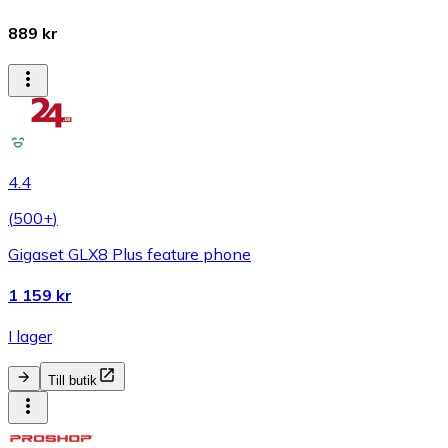
889 kr
4.4
(
500+
)
Gigaset GLX8 Plus feature phone
1 159 kr
I lager
Till butik