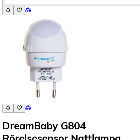
DreamBaby G804
Rörelsesensor Nattlampa