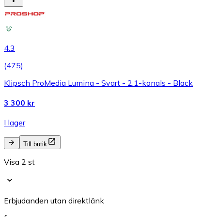
4.3
(
475
)
Klipsch ProMedia Lumina - Svart - 2.1-kanals - Black
3 300 kr
I lager
Till butik
Visa 2 st
Erbjudanden utan direktlänk