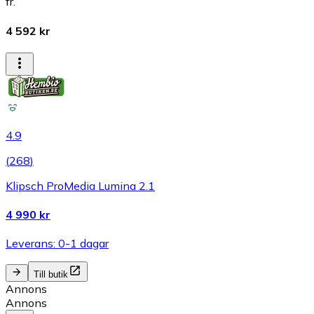
fr.
4 592 kr
4.9
(
268
)
Klipsch ProMedia Lumina 2.1
4 990 kr
Leverans: 0-1 dagar
Till butik
Annons
Annons