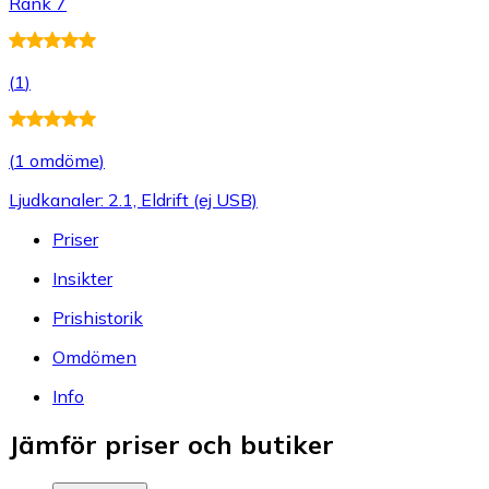
Rank 7
(
1
)
(
1 omdöme
)
Ljudkanaler: 2.1, Eldrift (ej USB)
Priser
Insikter
Prishistorik
Omdömen
Info
Jämför priser och butiker