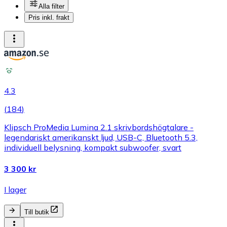
Alla filter
Pris inkl. frakt
4.3
(
184
)
Klipsch ProMedia Lumina 2.1 skrivbordshögtalare -
legendariskt amerikanskt ljud, USB-C, Bluetooth 5.3,
individuell belysning, kompakt subwoofer, svart
3 300 kr
I lager
Till butik