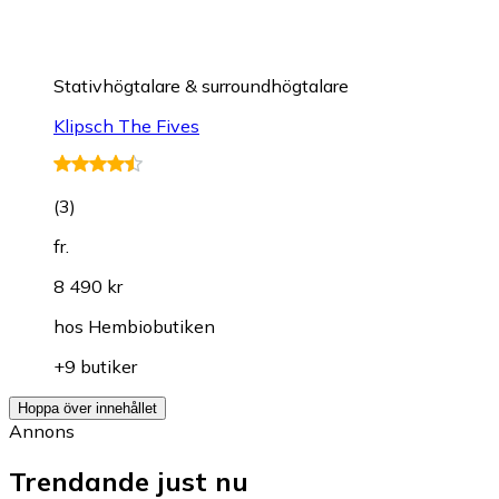
Stativhögtalare & surroundhögtalare
Klipsch The Fives
(
3
)
fr.
8 490 kr
hos
Hembiobutiken
+9 butiker
Hoppa över innehållet
Annons
Trendande just nu