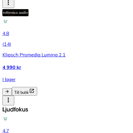
4.8
(
14
)
Klipsch Promedia Lumina 2.1
4 990 kr
I lager
Till butik
4.7