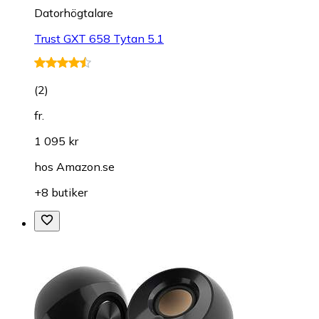
Datorhögtalare
Trust GXT 658 Tytan 5.1
(
2
)
fr.
1 095 kr
hos
Amazon.se
+8 butiker