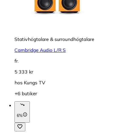
Stativhögtalare & surroundhögtalare
Cambridge Audio L/R S
fr.
5 333 kr
hos
Kungs TV
+6 butiker
6%