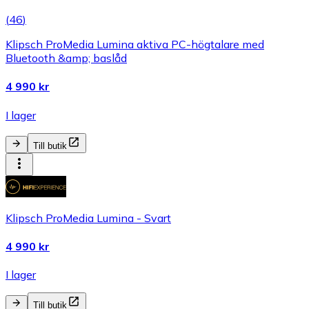
(
46
)
Klipsch ProMedia Lumina aktiva PC-högtalare med
Bluetooth &amp; baslåd
4 990 kr
I lager
Till butik
Klipsch ProMedia Lumina - Svart
4 990 kr
I lager
Till butik