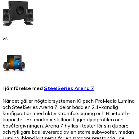
vs.
I jämförelse med
SteelSeries Arena 7
När det gäller högtalarsystemen Klipsch ProMedia Lumina
och SteelSeries Arena 7, delar båda en 2.1-kanalig
konfiguration med aktiv strömförsörjning och Bluetooth-
kapacitet. En märkbar skillnad ligger i ljudprofilen och
basåtergivningen; Arena 7 hyllas i tester för sin djupare
och fylligare bas levererad av en större subwoofer, medan
Lumina ibland kritiseras för en svagare prestanda i de