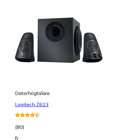
Datorhögtalare
Logitech Z623
(
80
)
fr.