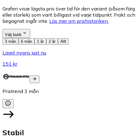
Grafen visar lägsta pris över tid för den variant (såsom färg
eller storlek) som varit billigast vid varje tidpunkt. Frakt och
begagnat ingår inte.
Läs mer om prishistoriken.
Välj butik
3 mån
6 mån
1 år
2 år
Allt
Lägst nypris just nu
151 kr
Pristrend
3
mån
Stabil