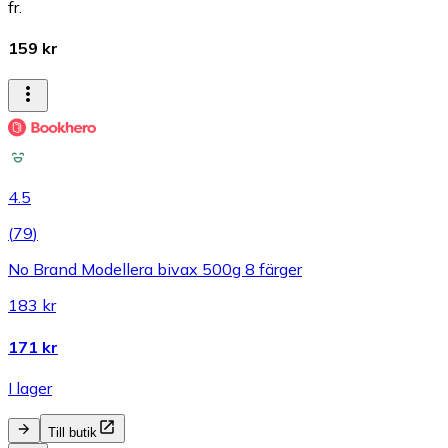
fr.
159 kr
4.5
(
79
)
No Brand Modellera bivax 500g 8 färger
183 kr
171 kr
I lager
Till butik