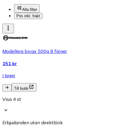
Alla filter
Pris inkl. frakt
Modellera bivax 500g 8 färger
151 kr
I lager
Till butik
Visa 4 st
Erbjudanden utan direktlänk