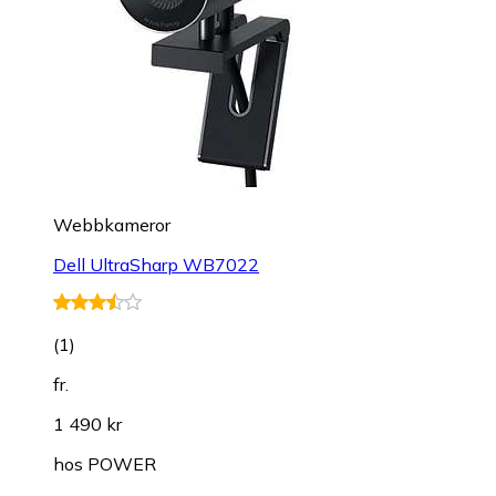
Webbkameror
Dell UltraSharp WB7022
(
1
)
fr.
1 490 kr
hos
POWER