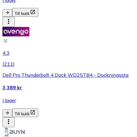
I lager
Till butik
4.3
(
211
)
Dell Pro Thunderbolt 4 Dock WD25TB4 - Dockningssta
3 389 kr
I lager
Till butik