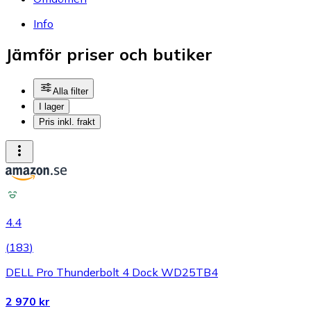
Info
Jämför priser och butiker
Alla filter
I lager
Pris inkl. frakt
4.4
(
183
)
DELL Pro Thunderbolt 4 Dock WD25TB4
2 970 kr