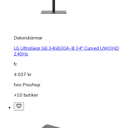
Datorskärmar
LG UltraGear G6 34G630A-B 34" Curved UWQHD
240Hz
fr.
4 037 kr
hos
Proshop
+10 butiker