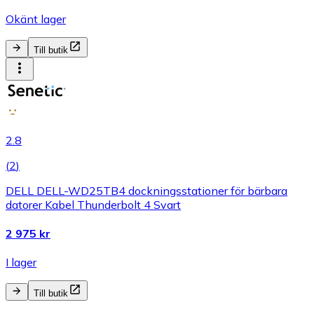
Okänt lager
Till butik
2.8
(
2
)
DELL DELL-WD25TB4 dockningsstationer för bärbara
datorer Kabel Thunderbolt 4 Svart
2 975 kr
I lager
Till butik