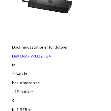
Dockningsstationer för datorer
Dell Dock WD22TB4
fr.
2 646 kr
hos
Amazon.se
+18 butiker
fr. 1 975 kr