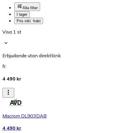
Alla filter
I lager
Pris inkl. frakt
Visa 1 st
Erbjudande utan direktlänk
fr.
4 490 kr
Macrom DL903DAB
4 490 kr