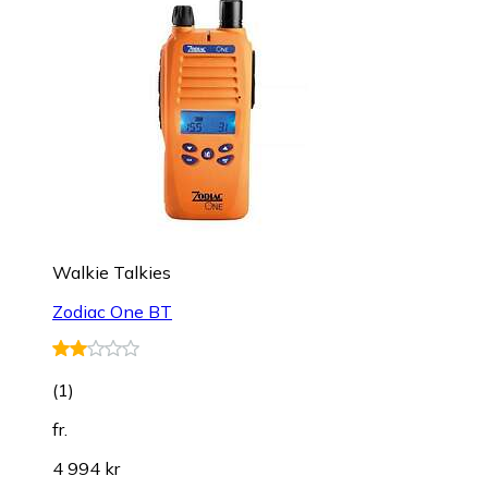
Walkie Talkies
Zodiac One BT
(
1
)
fr.
4 994 kr