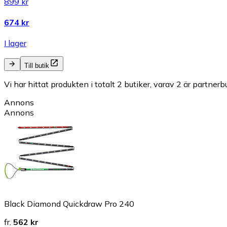
899 kr
674 kr
I lager
Till butik
Vi har hittat produkten i totalt 2 butiker, varav 2 är partnerbu
Annons
Annons
Black Diamond Quickdraw Pro 240
fr.
562 kr