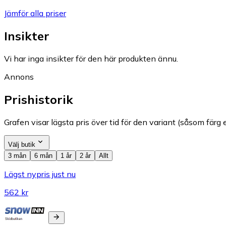
Jämför alla priser
Insikter
Vi har inga insikter för den här produkten ännu.
Annons
Prishistorik
Grafen visar lägsta pris över tid för den variant (såsom färg e
Välj butik
3 mån
6 mån
1 år
2 år
Allt
Lägst nypris just nu
562 kr