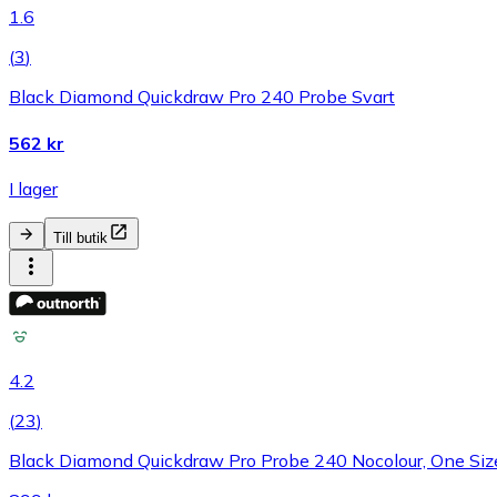
1.6
(
3
)
Black Diamond Quickdraw Pro 240 Probe Svart
562 kr
I lager
Till butik
4.2
(
23
)
Black Diamond Quickdraw Pro Probe 240 Nocolour, One Siz