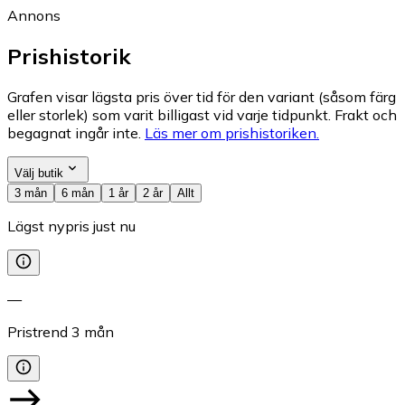
Annons
Prishistorik
Grafen visar lägsta pris över tid för den variant (såsom färg
eller storlek) som varit billigast vid varje tidpunkt. Frakt och
begagnat ingår inte.
Läs mer om prishistoriken.
Välj butik
3 mån
6 mån
1 år
2 år
Allt
Lägst nypris just nu
—
Pristrend
3
mån