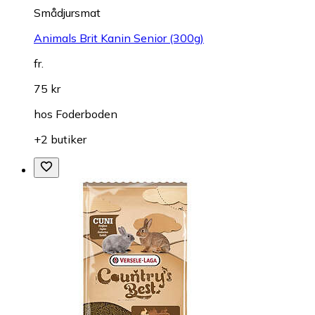
Smådjursmat
Animals Brit Kanin Senior (300g)
fr.
75 kr
hos
Foderboden
+2 butiker