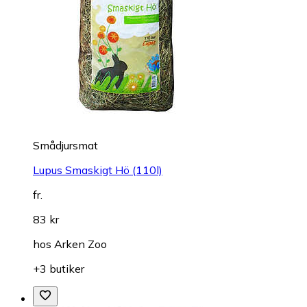
Smådjursmat
Lupus Smaskigt Hö (110l)
fr.
83 kr
hos
Arken Zoo
+3 butiker