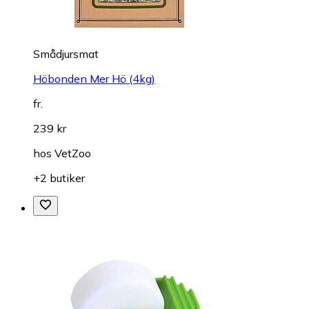
Smådjursmat
Höbonden Mer Hö (4kg)
fr.
239 kr
hos
VetZoo
+2 butiker