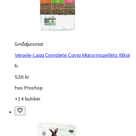
Smådjursmat
Versele-Laga Complete Cavia Marsvinspellets (8kg)
fr.
526 kr
hos
Proshop
+14 butiker