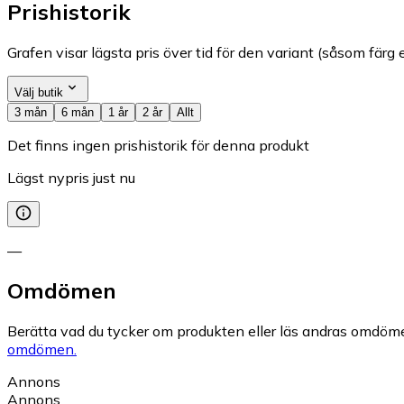
Prishistorik
Grafen visar lägsta pris över tid för den variant (såsom färg e
Välj butik
3 mån
6 mån
1 år
2 år
Allt
Det finns ingen prishistorik för denna produkt
Lägst nypris just nu
—
Omdömen
Berätta vad du tycker om produkten eller läs andras omdöme
omdömen.
Annons
Annons