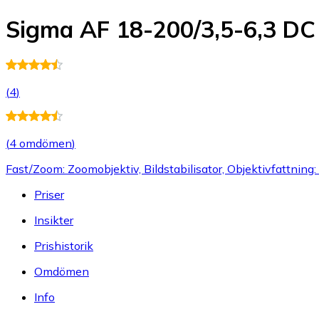
Sigma AF 18-200/3,5-6,3 DC
(
4
)
(
4 omdömen
)
Fast/Zoom: Zoomobjektiv, Bildstabilisator, Objektivfattning
Priser
Insikter
Prishistorik
Omdömen
Info