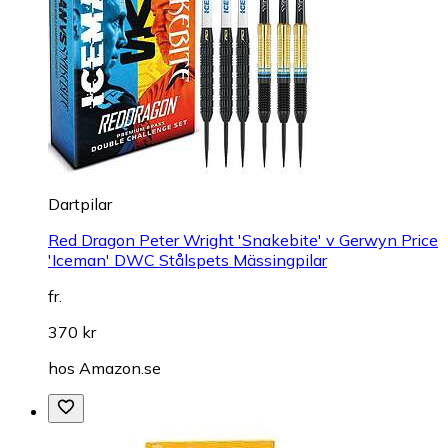
Dartpilar
Red Dragon Peter Wright 'Snakebite' v Gerwyn Price
'Iceman' DWC Stålspets Mässingpilar
fr.
370 kr
hos
Amazon.se