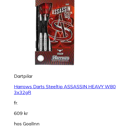
Dartpilar
Harrows Darts Steeltip ASSASSIN HEAVY W80
3x32gR
fr.
609 kr
hos
GoalInn