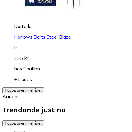
Dartpilar
Harrows Darts Steel Blaze
fr.
225 kr
hos
GoalInn
+1 butik
Hoppa över innehållet
Annons
Trendande just nu
Hoppa över innehållet