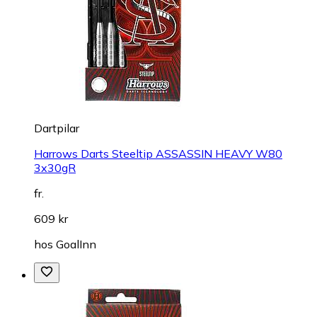
Dartpilar
Harrows Darts Steeltip ASSASSIN HEAVY W80
3x30gR
fr.
609 kr
hos
GoalInn