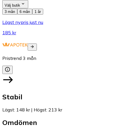
Välj butik
3 mån
6 mån
1 år
Lägst nypris just nu
185 kr
Pristrend
3
mån
Stabil
Lägst
:
148 kr
|
Högst
:
213 kr
Omdömen