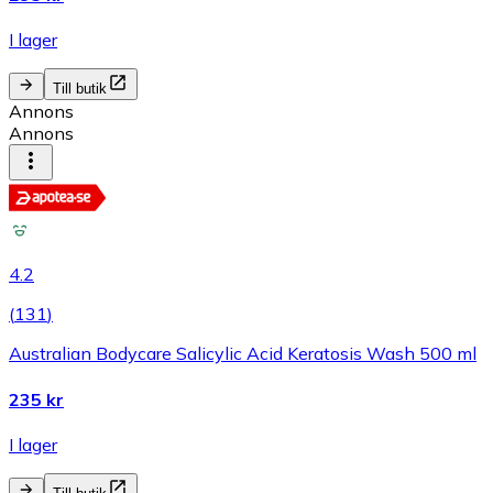
I lager
Till butik
Annons
Annons
4.2
(
131
)
Australian Bodycare Salicylic Acid Keratosis Wash 500 ml
235 kr
I lager