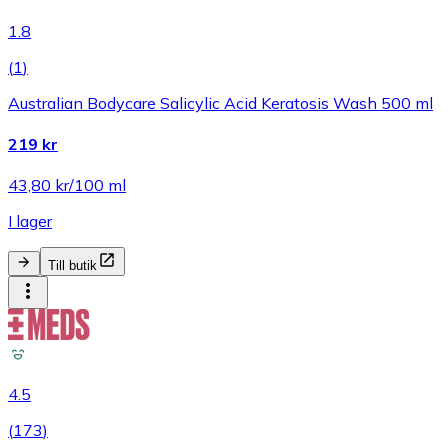
1.8
(
1
)
Australian Bodycare Salicylic Acid Keratosis Wash 500 ml
219 kr
43,80 kr/100 ml
I lager
Till butik
4.5
(
173
)