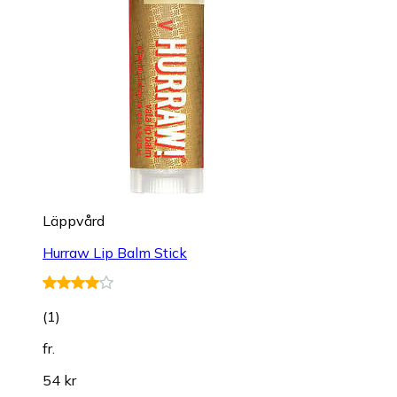
Läppvård
Hurraw Lip Balm Stick
(
1
)
fr.
54 kr