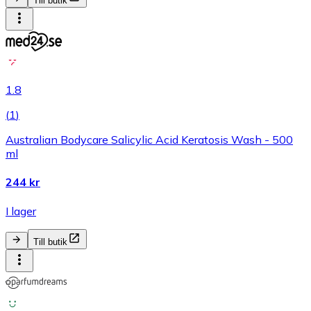
Till butik
1.8
(
1
)
Australian Bodycare Salicylic Acid Keratosis Wash - 500
ml
244 kr
I lager
Till butik