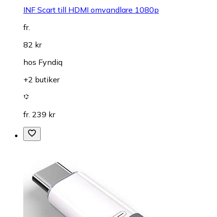
INF Scart till HDMI omvandlare 1080p
fr.
82 kr
hos
Fyndiq
+2 butiker
fr. 239 kr