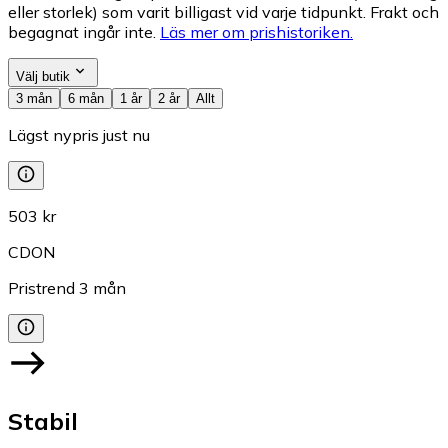
eller storlek) som varit billigast vid varje tidpunkt. Frakt och
begagnat ingår inte.
Läs mer om prishistoriken.
Välj butik
3 mån
6 mån
1 år
2 år
Allt
Lägst nypris just nu
503 kr
CDON
Pristrend
3
mån
Stabil