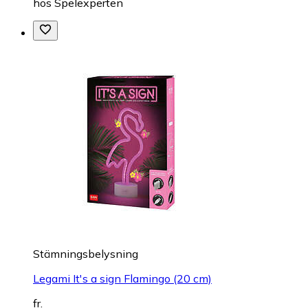
hos
Spelexperten
Stämningsbelysning
Legami It's a sign Flamingo (20 cm)
fr.