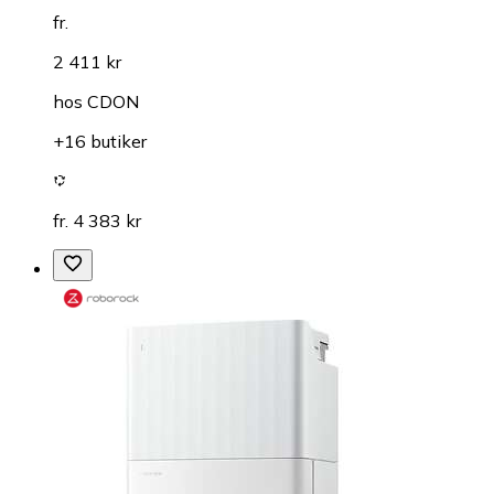
fr.
2 411 kr
hos
CDON
+16 butiker
fr. 4 383 kr