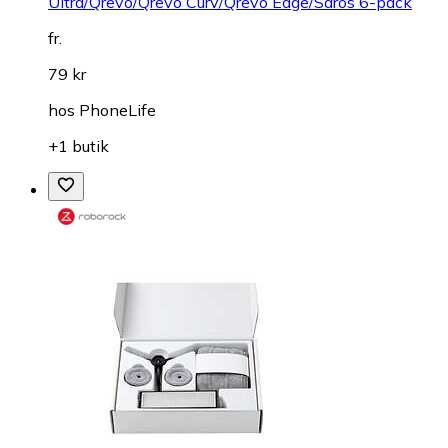
Ultra/Qrevo/Qrevo Curv/Qrevo Edge/Saros 6-pack
fr.
79 kr
hos
PhoneLife
+1 butik