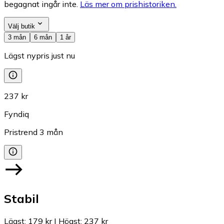
begagnat ingår inte.
Läs mer om prishistoriken.
Välj butik
3 mån
6 mån
1 år
Lägst nypris just nu
237 kr
Fyndiq
Pristrend
3
mån
Stabil
Lägst
:
179 kr
|
Högst
:
237 kr