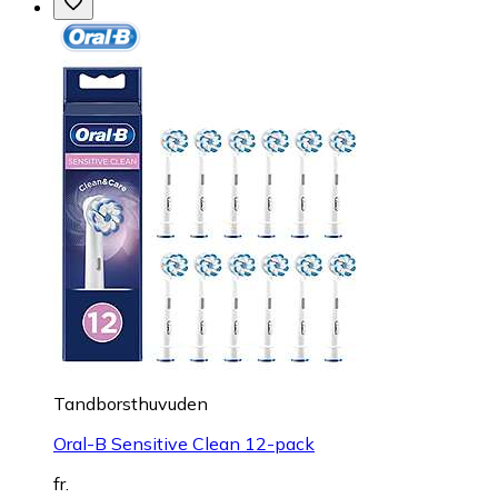
Tandborsthuvuden
Oral-B Sensitive Clean 12-pack
fr.