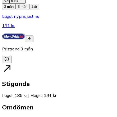
Välj butik
3 mån
6 mån
1 år
Lägst nypris just nu
191 kr
Pristrend
3
mån
Stigande
Lägst
:
186 kr
|
Högst
:
191 kr
Omdömen