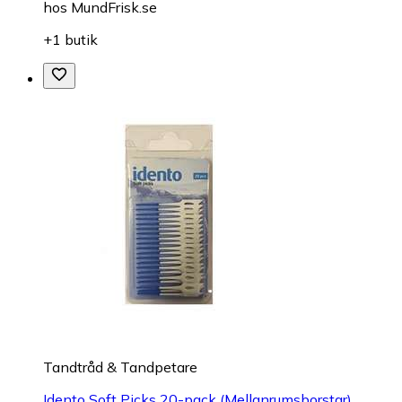
hos
MundFrisk.se
+1 butik
Tandtråd & Tandpetare
Idento Soft Picks 20-pack (Mellanrumsborstar)