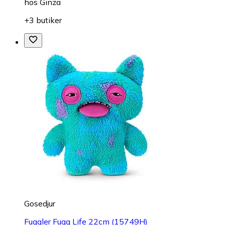
hos
Ginza
+3 butiker
Gosedjur
Fuggler Fugg Life 22cm (15749H)