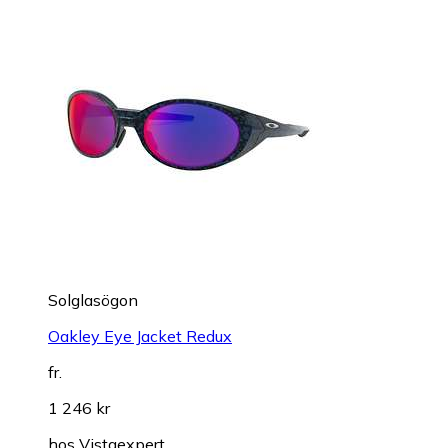
Solglasögon
Oakley Eye Jacket Redux
fr.
1 246 kr
hos
Vistaexpert