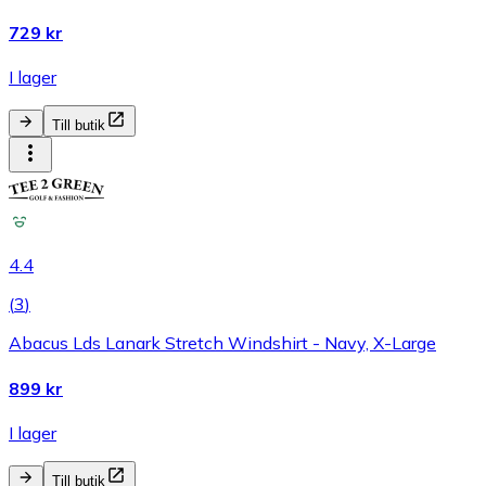
729 kr
I lager
Till butik
4.4
(
3
)
Abacus Lds Lanark Stretch Windshirt - Navy, X-Large
899 kr
I lager
Till butik