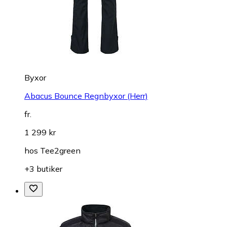
Byxor
Abacus Bounce Regnbyxor (Herr)
fr.
1 299 kr
hos
Tee2green
+3 butiker