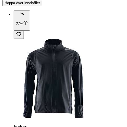
Hoppa över innehållet
27%
Jackor