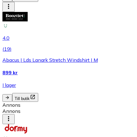
4.0
(
19
)
Abacus | Lds Lanark Stretch Windshirt | M
899 kr
I lager
Till butik
Annons
Annons