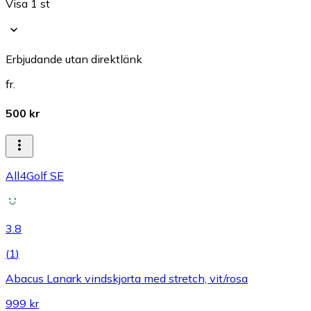
Visa 1 st
Erbjudande utan direktlänk
fr.
500 kr
All4Golf SE
3.8
(
1
)
Abacus Lanark vindskjorta med stretch, vit/rosa
999 kr