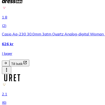
1.8
(
2
)
Casio Aq-230 30.0mm 3atm Quartz Analog-digital Woman 
626 kr
I lager
Till butik
2.1
(
6
)