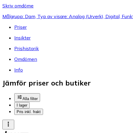
Skriv omdöme
Målgrupp: Dam, Typ av visare: Analog (Urverk), Digital, Funk
Priser
Insikter
Prishistorik
Omdömen
Info
Jämför priser och butiker
Alla filter
I lager
Pris inkl. frakt