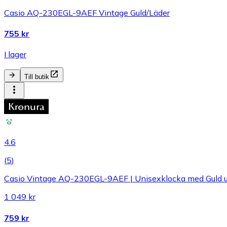
Casio AQ-230EGL-9AEF Vintage Guld/Läder
755 kr
I lager
Till butik
4.6
(
5
)
Casio Vintage AQ-230EGL-9AEF | Unisexklocka med Guld urt
1 049 kr
759 kr