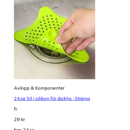
Avlopp & Komponenter
24.se Sil i silikon för diskho -Stjärna
fr.
29 kr
hos
24.se