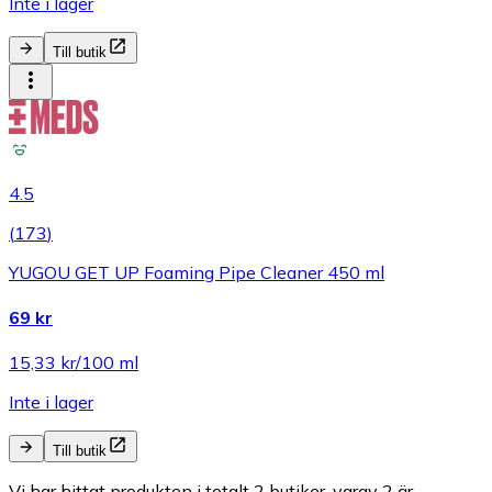
Inte i lager
Till butik
4.5
(
173
)
YUGOU GET UP Foaming Pipe Cleaner 450 ml
69 kr
15,33 kr/100 ml
Inte i lager
Till butik
Vi har hittat produkten i totalt 2 butiker, varav 2 är