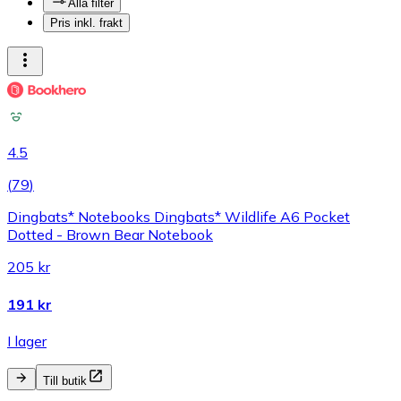
Alla filter
Pris inkl. frakt
4.5
(
79
)
Dingbats* Notebooks Dingbats* Wildlife A6 Pocket
Dotted - Brown Bear Notebook
205 kr
191 kr
I lager
Till butik