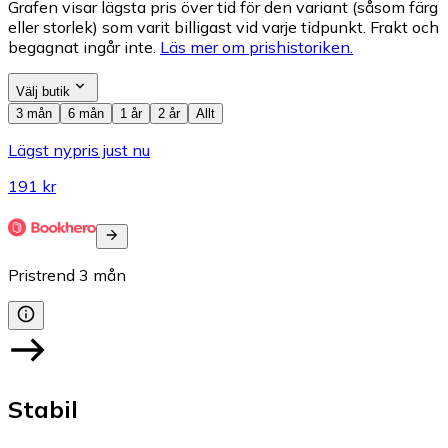
Grafen visar lägsta pris över tid för den variant (såsom färg
eller storlek) som varit billigast vid varje tidpunkt. Frakt och
begagnat ingår inte.
Läs mer om prishistoriken.
Välj butik
3 mån
6 mån
1 år
2 år
Allt
Lägst nypris just nu
191 kr
Pristrend
3
mån
Stabil