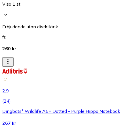
Visa 1 st
Erbjudande utan direktlänk
fr.
260 kr
2.9
(
24
)
Dingbats* Wildlife A5+ Dotted - Purple Hippo Notebook
267 kr