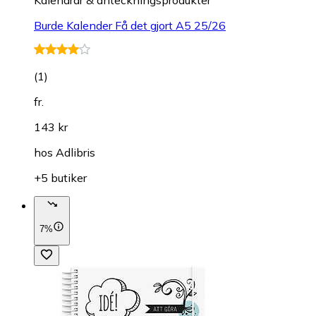
Burde Kalender Få det gjort A5 25/26
(
1
)
fr.
143 kr
hos
Adlibris
+5 butiker
7%