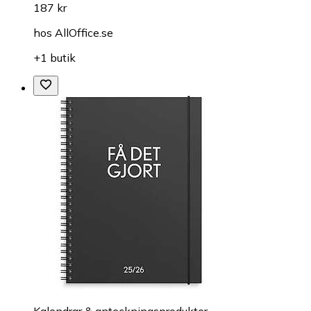
187 kr
hos
AllOffice.se
+1 butik
Kalendrar & anteckningsprodukter