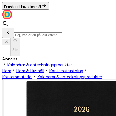
Fortsätt till huvudinnehåll
Sök
Annons
Kalendrar & anteckningsprodukter
Hem
Hem & Hushåll
Kontorsutrustning
Kontorsmaterial
Kalendrar & anteckningsprodukter