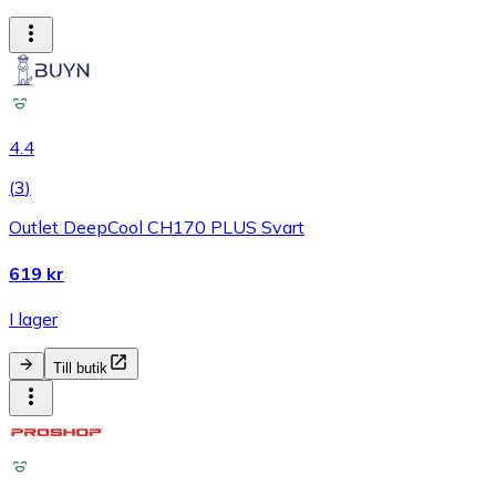
4.4
(
3
)
Outlet DeepCool CH170 PLUS Svart
619 kr
I lager
Till butik