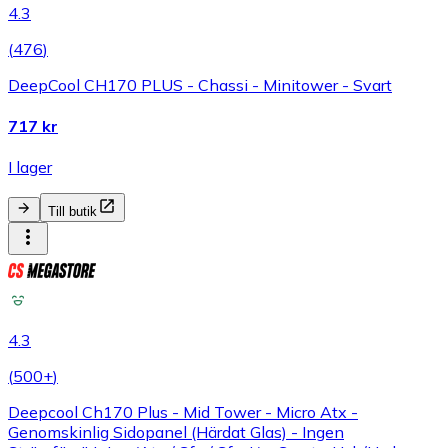
4.3
(
476
)
DeepCool CH170 PLUS - Chassi - Minitower - Svart
717 kr
I lager
Till butik
4.3
(
500+
)
Deepcool Ch170 Plus - Mid Tower - Micro Atx -
Genomskinlig Sidopanel (Härdat Glas) - Ingen