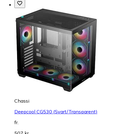
Chassi
Deepcool CG530 (Svart/Transparent)
fr.
507 kr