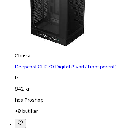
Chassi
Deepcool CH270 Digital (Svart/Transparent)
fr.
842 kr
hos
Proshop
+8 butiker