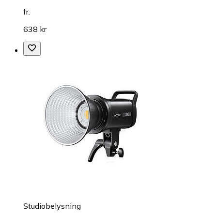
fr.
638 kr
Studiobelysning