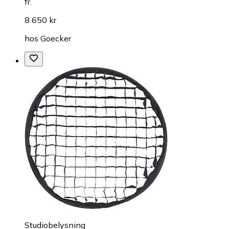
fr.
8 650 kr
hos
Goecker
Studiobelysning