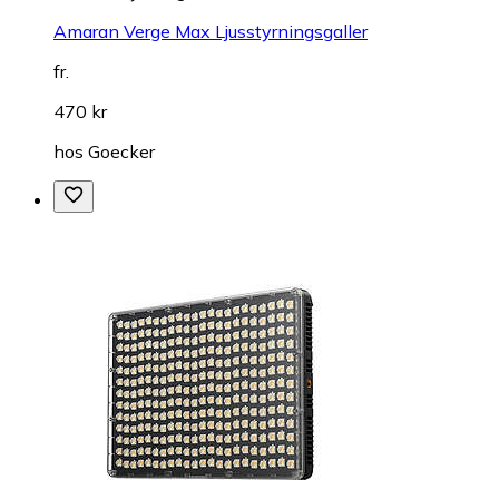
Amaran Verge Max Ljusstyrningsgaller
fr.
470 kr
hos
Goecker