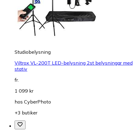
Studiobelysning
Viltrox VL-200T LED-belysning 2st belysningar med
stativ
fr.
1 099 kr
hos
CyberPhoto
+3 butiker