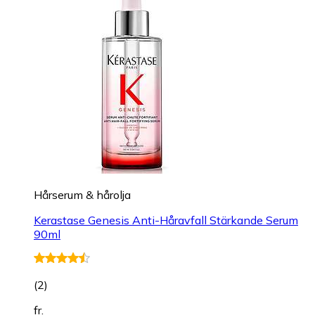
Hårserum & hårolja
Kerastase Genesis Anti-Håravfall Stärkande Serum
90ml
(
2
)
fr.