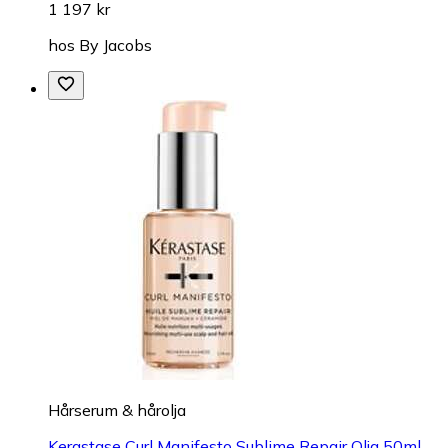
1 197 kr
hos
By Jacobs
Hårserum & hårolja
Kerastase Curl Manifesto Sublime Repair Olja 50ml