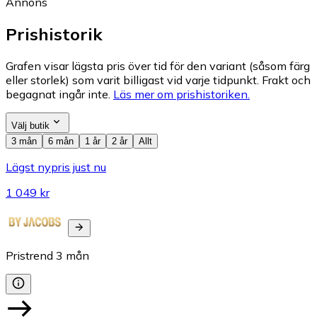
Annons
Prishistorik
Grafen visar lägsta pris över tid för den variant (såsom färg
eller storlek) som varit billigast vid varje tidpunkt. Frakt och
begagnat ingår inte.
Läs mer om prishistoriken.
Välj butik
3 mån
6 mån
1 år
2 år
Allt
Lägst nypris just nu
1 049 kr
Pristrend
3
mån