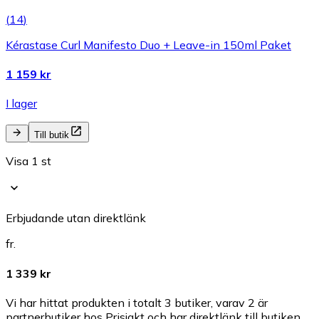
(
14
)
Kérastase Curl Manifesto Duo + Leave-in 150ml Paket
1 159 kr
I lager
Till butik
Visa 1 st
Erbjudande utan direktlänk
fr.
1 339 kr
Vi har hittat produkten i totalt 3 butiker, varav 2 är
partnerbutiker hos Prisjakt och har direktlänk till butiken.