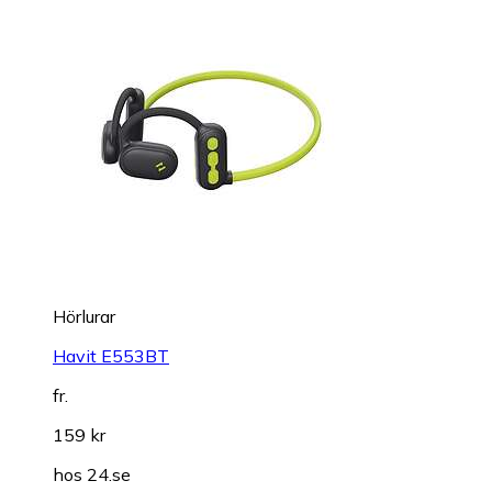
Hörlurar
Havit E553BT
fr.
159 kr
hos
24.se