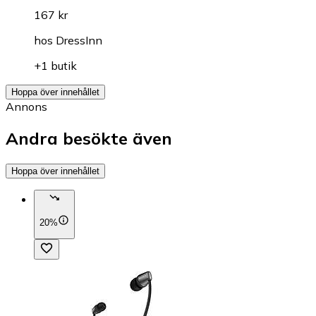
167 kr
hos
DressInn
+1 butik
Hoppa över innehållet
Annons
Andra besökte även
Hoppa över innehållet
20%