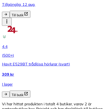
Tillgänglig: 12 aug.
Till butik
4.4
(
500+
)
Havit E529BT trådlösa hörlurar (svart)
309 kr
I lager
Till butik
Vi har hittat produkten i totalt 4 butiker, varav 2 är
partnerbutiker hos Prisjakt och har direktlänk till butiken.