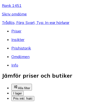
Rank 1451
Skriv omdöme
Trådlös, Färg: Svart, Typ: In-ear hörlurar
Priser
Insikter
Prishistorik
Omdömen
Info
Jämför priser och butiker
Alla filter
I lager
Pris inkl. frakt