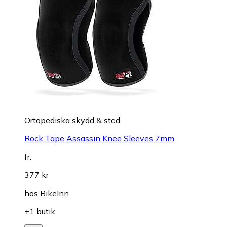
Ortopediska skydd & stöd
Rock Tape Assassin Knee Sleeves 7mm
fr.
377 kr
hos
BikeInn
+1 butik