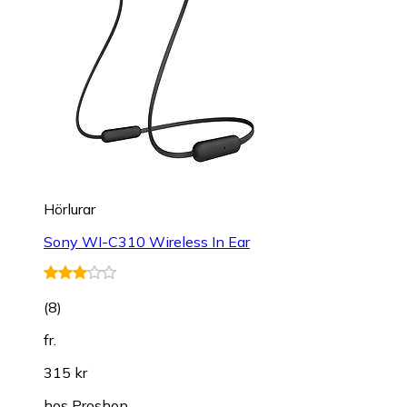
Hörlurar
Sony WI-C310 Wireless In Ear
(
8
)
fr.
315 kr
hos
Proshop