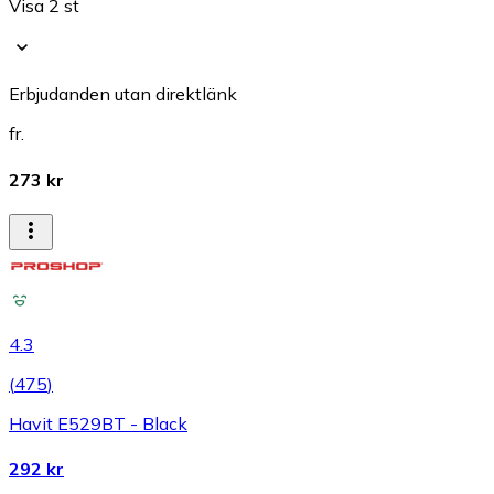
Visa 2 st
Erbjudanden utan direktlänk
fr.
273 kr
4.3
(
475
)
Havit E529BT - Black
292 kr