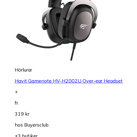
Hörlurar
Havit Gamenote HV-H2002U Over-ear Headset
+
fr.
319 kr
hos
Buyersclub
+3 butiker