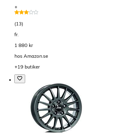
+
(
13
)
fr.
1 880 kr
hos
Amazon.se
+19 butiker