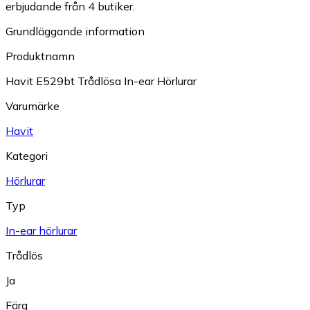
erbjudande från 4 butiker.
Grundläggande information
Produktnamn
Havit E529bt Trådlösa In-ear Hörlurar
Varumärke
Havit
Kategori
Hörlurar
Typ
In-ear hörlurar
Trådlös
Ja
Färg