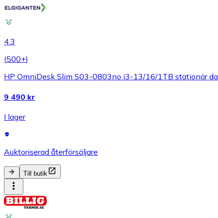
4.3
(
500+
)
HP OmniDesk Slim S03-0803no i3-13/16/1TB stationär da
9 490 kr
I lager
Auktoriserad återförsäljare
Till butik