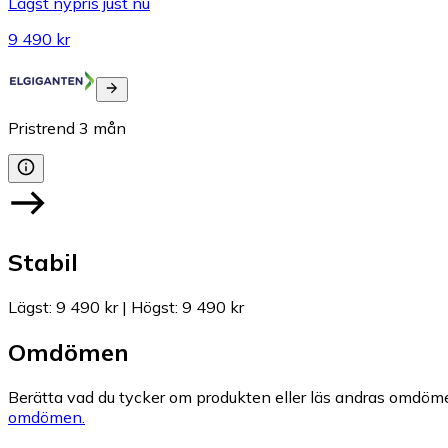
Lägst nypris just nu
9 490 kr
Pristrend
3
mån
Stabil
Lägst
:
9 490 kr
|
Högst
:
9 490 kr
Omdömen
Berätta vad du tycker om produkten eller läs andras omdöme
omdömen.