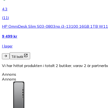
4.3
(
11
)
HP OmniDesk Slim S03-0803no i3-13100 16GB 1TB W11
9 499 kr
I lager
Till butik
Vi har hittat produkten i totalt 2 butiker, varav 2 är partnerbu
Annons
Annons