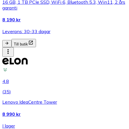
16 GB, 1 TB PCIe SSD, WiFi 6, Bluetooth 5.3, Win11, 2 års
garanti
8 190 kr
Leverans: 30-33 dagar
Till butik
4.8
(
35
)
Lenovo IdeaCentre Tower
8 990 kr
I lager