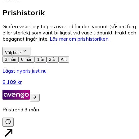
Prishistorik
Grafen visar lägsta pris över tid för den variant (såsom färg
eller storlek) som varit billigast vid varje tidpunkt. Frakt och
begagnat ingår inte.
Läs mer om prishistoriken.
Välj butik
3 mån
6 mån
1 år
2 år
Allt
Lägst nypris just nu
8 189 kr
Pristrend
3
mån