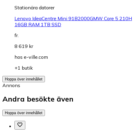
Stationära datorer
Lenovo IdeaCentre Mini 91B2000GMW Core 5 210H
16GB RAM 1TB SSD
fr.
8 619 kr
hos
e-ville.com
+1 butik
Hoppa över innehållet
Annons
Andra besökte även
Hoppa över innehållet