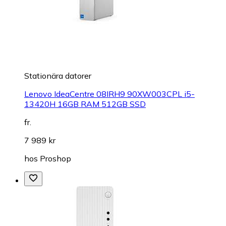
Stationära datorer
Lenovo IdeaCentre 08IRH9 90XW003CPL i5-
13420H 16GB RAM 512GB SSD
fr.
7 989 kr
hos
Proshop