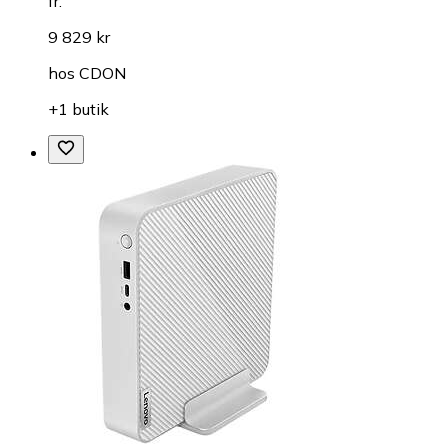
fr.
9 829 kr
hos
CDON
+1 butik