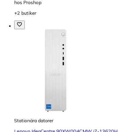
hos
Proshop
+2 butiker
Stationära datorer
Lenovo IdeaCentre 90XW004CMW i7-13620H