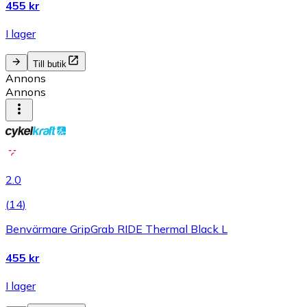
455 kr
I lager
Till butik
Annons
Annons
2.0
(
14
)
Benvärmare GripGrab RIDE Thermal Black L
455 kr
I lager