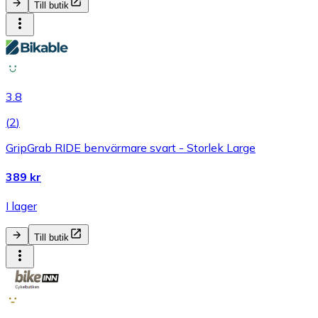
Till butik
3.8
(
2
)
GripGrab RIDE benvärmare svart - Storlek Large
389 kr
I lager
Till butik