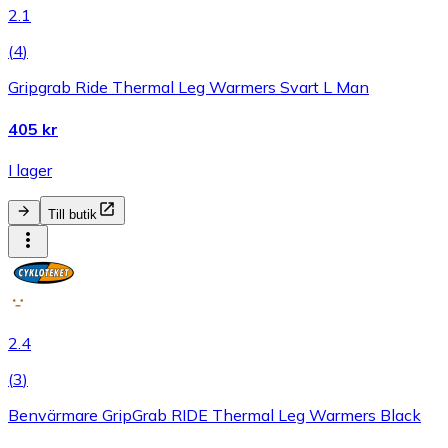
2.1
(
4
)
Gripgrab Ride Thermal Leg Warmers Svart L Man
405 kr
I lager
Till butik
2.4
(
3
)
Benvärmare GripGrab RIDE Thermal Leg Warmers Black