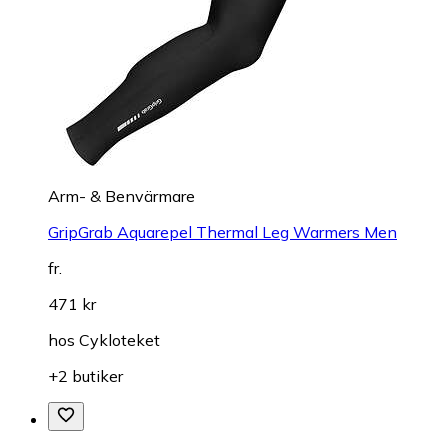
Arm- & Benvärmare
GripGrab Aquarepel Thermal Leg Warmers Men
fr.
471 kr
hos
Cykloteket
+2 butiker