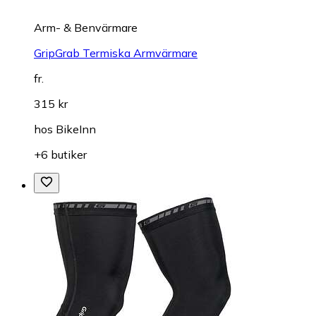
Arm- & Benvärmare
GripGrab Termiska Armvärmare
fr.
315 kr
hos
BikeInn
+6 butiker