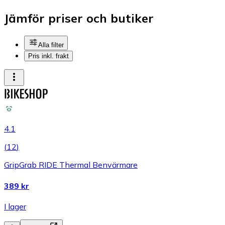
Jämför priser och butiker
Alla filter
Pris inkl. frakt
4.1
(
12
)
GripGrab RIDE Thermal Benvärmare
389 kr
I lager