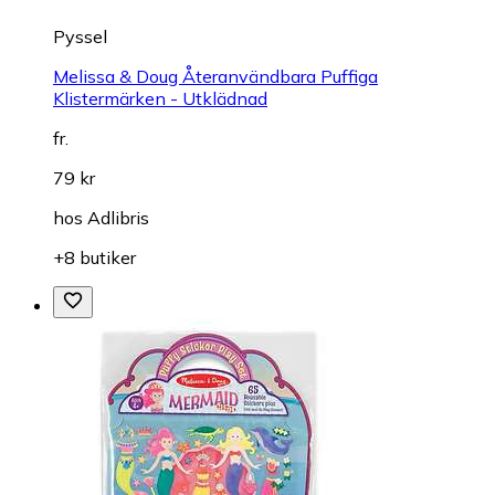
Pyssel
Melissa & Doug Återanvändbara Puffiga
Klistermärken - Utklädnad
fr.
79 kr
hos
Adlibris
+8 butiker