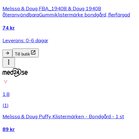
Melissa & Doug FBA_19408 & Doug 19408
återanvändbaraGummiklistermärke bondgård, flerfärgad
74 kr
Leverans: 0-6 dagar
Till butik
1.8
(
1
)
Melissa & Doug Puffy Klistermärken - Bondgård - 1 st
89 kr