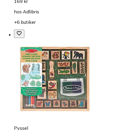
169 kr
hos
Adlibris
+6 butiker
Pyssel