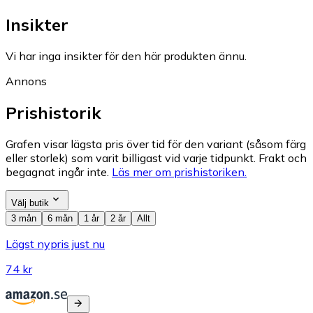
Insikter
Vi har inga insikter för den här produkten ännu.
Annons
Prishistorik
Grafen visar lägsta pris över tid för den variant (såsom färg
eller storlek) som varit billigast vid varje tidpunkt. Frakt och
begagnat ingår inte.
Läs mer om prishistoriken.
Välj butik
3 mån
6 mån
1 år
2 år
Allt
Lägst nypris just nu
74 kr