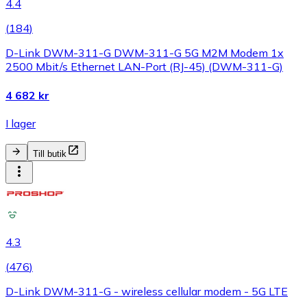
4.4
(
184
)
D-Link DWM-311-G DWM-311-G 5G M2M Modem 1x
2500 Mbit/s Ethernet LAN-Port (RJ-45) (DWM-311-G)
4 682 kr
I lager
Till butik
4.3
(
476
)
D-Link DWM-311-G - wireless cellular modem - 5G LTE