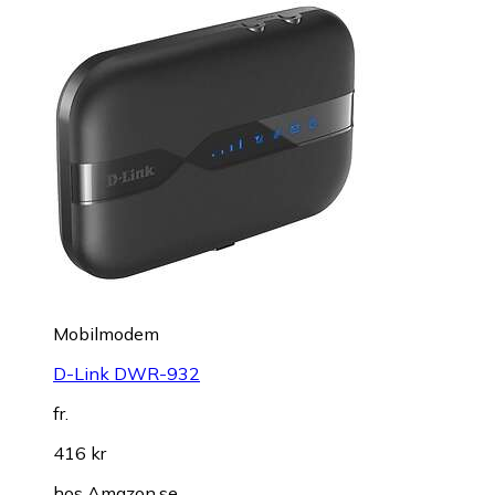
Mobilmodem
D-Link DWR-932
fr.
416 kr
hos
Amazon.se