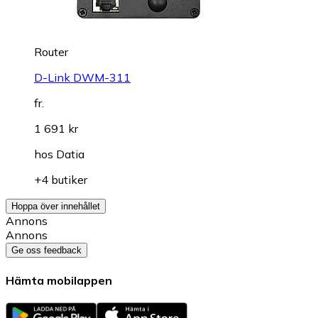
Router
D-Link DWM-311
fr.
1 691 kr
hos
Datia
+4 butiker
Hoppa över innehållet
Annons
Annons
Ge oss feedback
Hämta mobilappen