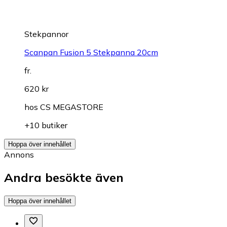
Stekpannor
Scanpan Fusion 5 Stekpanna 20cm
fr.
620 kr
hos
CS MEGASTORE
+10 butiker
Hoppa över innehållet
Annons
Andra besökte även
Hoppa över innehållet