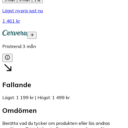
3 mån
6 mån
1 år
Lägst nypris just nu
1 461 kr
Pristrend
3
mån
Fallande
Lägst
:
1 199 kr
|
Högst
:
1 499 kr
Omdömen
Berätta vad du tycker om produkten eller läs andras