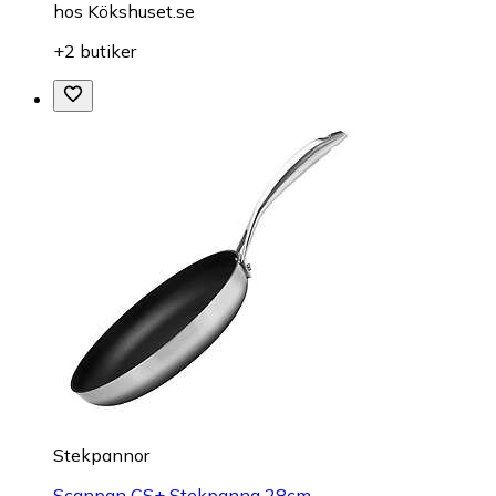
hos
Kökshuset.se
+2 butiker
Stekpannor
Scanpan CS+ Stekpanna 28cm