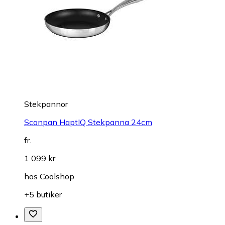
Stekpannor
Scanpan HaptIQ Stekpanna 24cm
fr.
1 099 kr
hos
Coolshop
+5 butiker