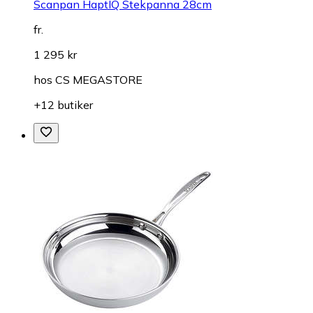
Scanpan HaptIQ Stekpanna 28cm
fr.
1 295 kr
hos
CS MEGASTORE
+12 butiker