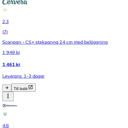
2.3
(
7
)
Scanpan - CS+ stekpanna 24 cm med beläggning
1 949 kr
1 461 kr
Leverans: 1-3 dagar
Till butik
4.6