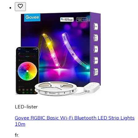
LED-lister
Govee RGBIC Basic Wi-Fi Bluetooth LED Strip Lights
10m
fr.