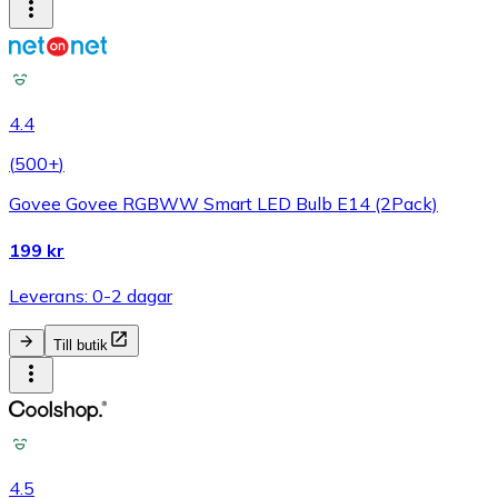
4.4
(
500+
)
Govee Govee RGBWW Smart LED Bulb E14 (2Pack)
199 kr
Leverans: 0-2 dagar
Till butik
4.5