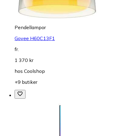
Pendellampor
Govee H60C13F1
fr.
1 370 kr
hos
Coolshop
+9 butiker