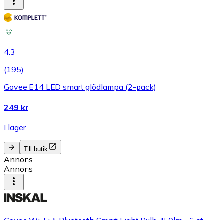
4.3
(
195
)
Govee E14 LED smart glödlampa (2-pack)
249 kr
I lager
Till butik
Annons
Annons