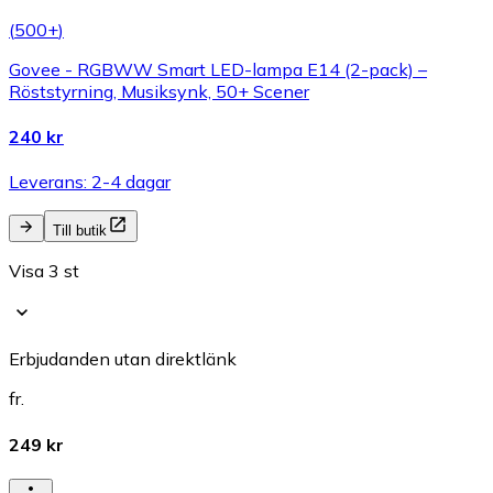
(
500+
)
Govee - RGBWW Smart LED-lampa E14 (2-pack) –
Röststyrning, Musiksynk, 50+ Scener
240 kr
Leverans: 2-4 dagar
Till butik
Visa 3 st
Erbjudanden utan direktlänk
fr.
249 kr