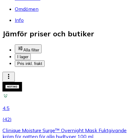
Omdömen
Info
Jämför priser och butiker
Alla filter
I lager
Pris inkl. frakt
4.5
(
42
)
Clinique Moisture Surge™ Overnight Mask Fuktgivande
kräm för natten för alla hudtyper 100 ml