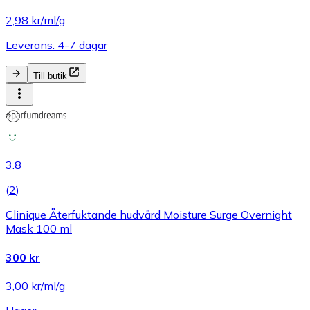
2,98 kr/ml/g
Leverans: 4-7 dagar
Till butik
3.8
(
2
)
Clinique Återfuktande hudvård Moisture Surge Overnight
Mask 100 ml
300 kr
3,00 kr/ml/g