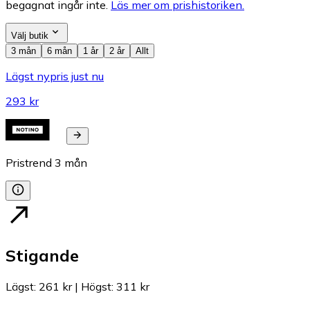
begagnat ingår inte.
Läs mer om prishistoriken.
Välj butik
3 mån
6 mån
1 år
2 år
Allt
Lägst nypris just nu
293 kr
Pristrend
3
mån
Stigande
Lägst
:
261 kr
|
Högst
:
311 kr