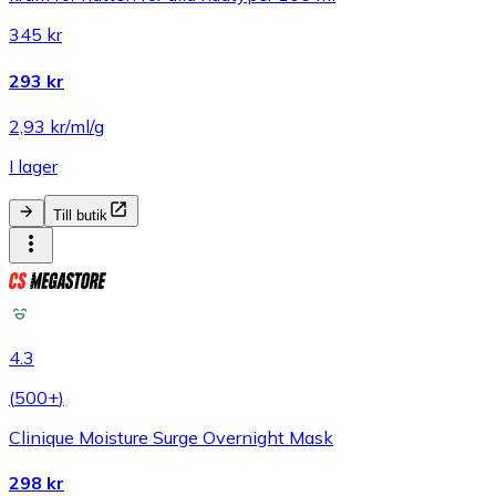
345 kr
293 kr
2,93 kr/ml/g
I lager
Till butik
4.3
(
500+
)
Clinique Moisture Surge Overnight Mask
298 kr