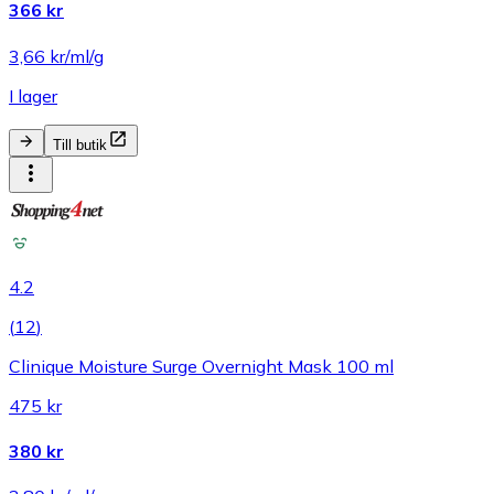
366 kr
3,66 kr/ml/g
I lager
Till butik
4.2
(
12
)
Clinique Moisture Surge Overnight Mask 100 ml
475 kr
380 kr