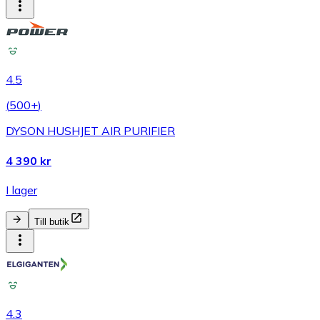
4.5
(
500+
)
DYSON HUSHJET AIR PURIFIER
4 390 kr
I lager
Till butik
4.3