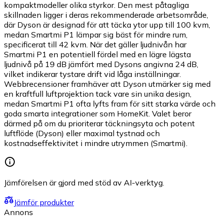
kompaktmodeller olika styrkor. Den mest påtagliga
skillnaden ligger i deras rekommenderade arbetsområde,
där Dyson är designad för att täcka ytor upp till 100 kvm,
medan Smartmi P1 lämpar sig bäst för mindre rum,
specificerat till 42 kvm. När det gäller ljudnivån har
Smartmi P1 en potentiell fördel med en lägre lägsta
ljudnivå på 19 dB jämfört med Dysons angivna 24 dB,
vilket indikerar tystare drift vid låga inställningar.
Webbrecensioner framhäver att Dyson utmärker sig med
en kraftfull luftprojektion tack vare sin unika design,
medan Smartmi P1 ofta lyfts fram för sitt starka värde och
goda smarta integrationer som HomeKit. Valet beror
därmed på om du prioriterar täckningsyta och potent
luftflöde (Dyson) eller maximal tystnad och
kostnadseffektivitet i mindre utrymmen (Smartmi).
Jämförelsen är gjord med stöd av AI-verktyg.
Jämför produkter
Annons