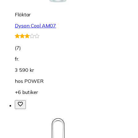
Fläktar
Dyson Cool AM07
(
7
)
fr.
3 590 kr
hos
POWER
+6 butiker