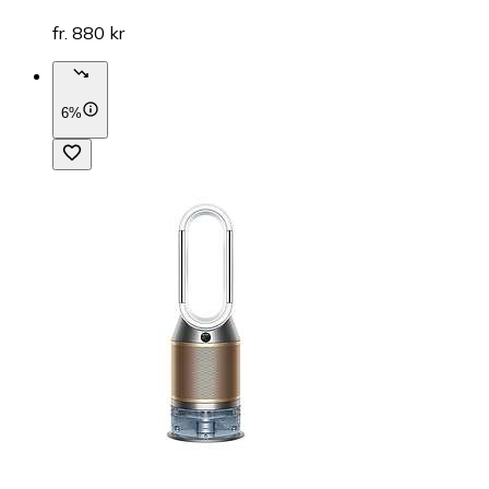
fr. 880 kr
6%