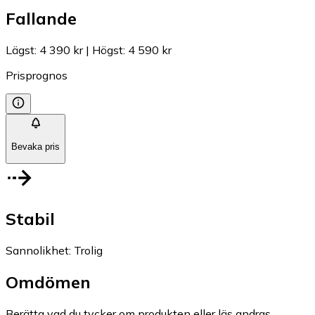
Fallande
Lägst
:
4 390 kr
|
Högst
:
4 590 kr
Prisprognos
Bevaka pris
Stabil
Sannolikhet
:
Trolig
Omdömen
Berätta vad du tycker om produkten eller läs andras