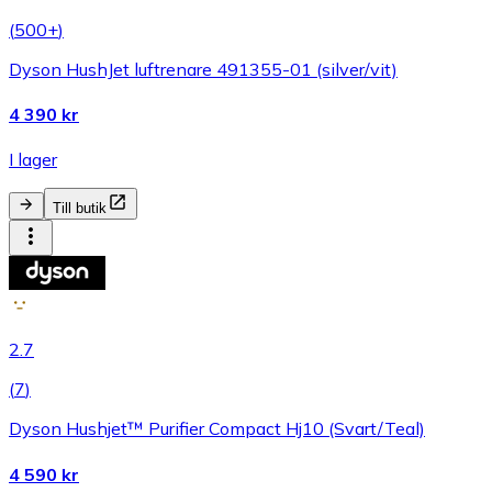
(
500+
)
Dyson HushJet luftrenare 491355-01 (silver/vit)
4 390 kr
I lager
Till butik
2.7
(
7
)
Dyson Hushjet™ Purifier Compact Hj10 (Svart/Teal)
4 590 kr