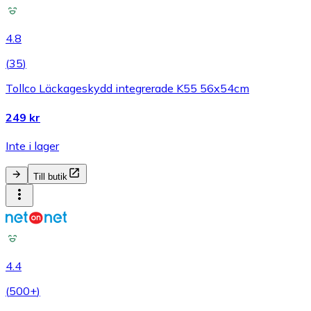
4.8
(
35
)
Tollco Läckageskydd integrerade K55 56x54cm
249 kr
Inte i lager
Till butik
4.4
(
500+
)