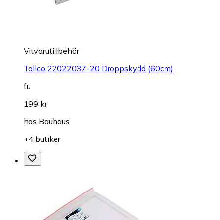
Vitvarutillbehör
Tollco 22022037-20 Droppskydd (60cm)
fr.
199 kr
hos
Bauhaus
+4 butiker