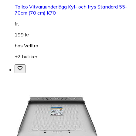
Tollco Vitvaruunderlägg Kyl- och frys Standard 55-
70cm (70 cm) K70
fr.
199 kr
hos
Velltra
+2 butiker