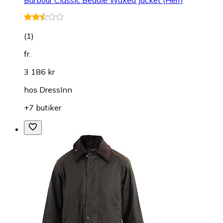
(
1
)
fr.
3 186 kr
hos
DressInn
+7 butiker