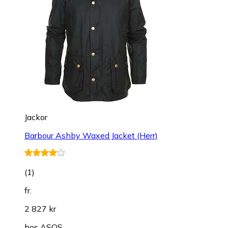
Jackor
Barbour Ashby Waxed Jacket (Herr)
(
1
)
fr.
2 827 kr
hos
ASOS