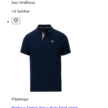
hos
Widforss
+2 butiker
Pikétröjor
Barbour Tartan Pique Polo Shirt (Herr)