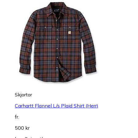
Skjortor
Carhartt Flannel L/s Plaid Shirt (Herr)
fr.
500 kr