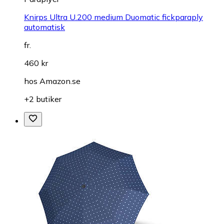
Knirps Ultra U.200 medium Duomatic fickparaply
automatisk
fr.
460 kr
hos
Amazon.se
+2 butiker