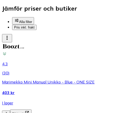
Jämför priser och butiker
Alla filter
Pris inkl. frakt
4.3
(
30
)
Marimekko Mini Manual Unikko - Blue - ONE SIZE
403 kr
I lager