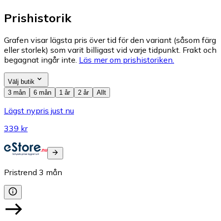
Prishistorik
Grafen visar lägsta pris över tid för den variant (såsom färg
eller storlek) som varit billigast vid varje tidpunkt. Frakt och
begagnat ingår inte.
Läs mer om prishistoriken.
Välj butik
3 mån
6 mån
1 år
2 år
Allt
Lägst nypris just nu
339 kr
Pristrend
3
mån