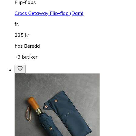
Flip-flops
Crocs Getaway Flip-flop (Dam)
fr.
235 kr
hos
Beredd
+3 butiker