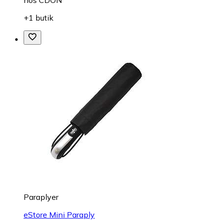
hos
CDON
+1 butik
Paraplyer
eStore Mini Paraply