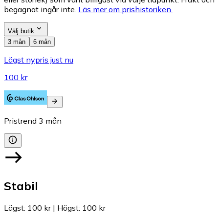
begagnat ingår inte.
Läs mer om prishistoriken.
Välj butik
3 mån
6 mån
Lägst nypris just nu
100 kr
Pristrend
3
mån
Stabil
Lägst
:
100 kr
|
Högst
:
100 kr