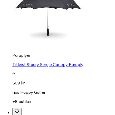
Paraplyer
Titleist Stadry Single Canopy Paraply
fr.
509 kr
hos
Happy Golfer
+8 butiker