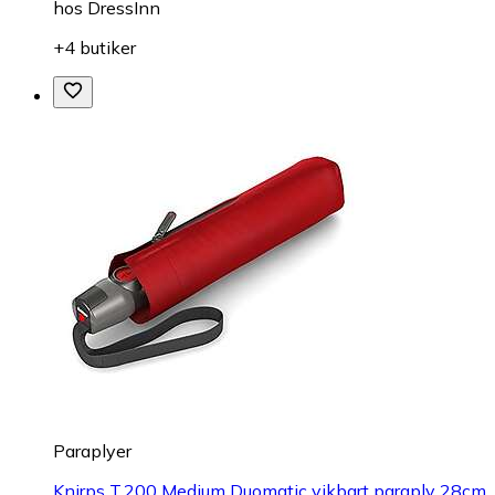
hos
DressInn
+4 butiker
Paraplyer
Knirps T.200 Medium Duomatic vikbart paraply 28cm